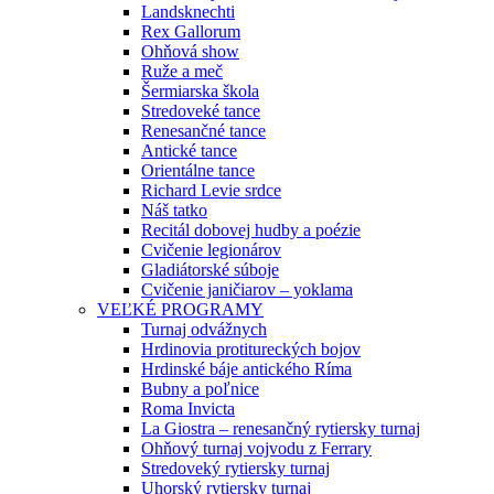
Landsknechti
Rex Gallorum
Ohňová show
Ruže a meč
Šermiarska škola
Stredoveké tance
Renesančné tance
Antické tance
Orientálne tance
Richard Levie srdce
Náš tatko
Recitál dobovej hudby a poézie
Cvičenie legionárov
Gladiátorské súboje
Cvičenie janičiarov – yoklama
VEĽKÉ PROGRAMY
Turnaj odvážnych
Hrdinovia protitureckých bojov
Hrdinské báje antického Ríma
Bubny a poľnice
Roma Invicta
La Giostra – renesančný rytiersky turnaj
Ohňový turnaj vojvodu z Ferrary
Stredoveký rytiersky turnaj
Uhorský rytiersky turnaj