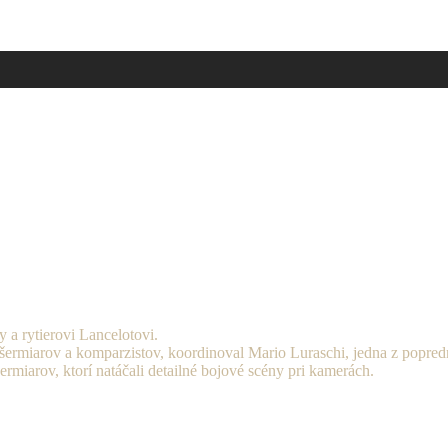
 a rytierovi Lancelotovi.
 šermiarov a komparzistov, koordinoval Mario Luraschi, jedna z popre
iarov, ktorí natáčali detailné bojové scény pri kamerách.