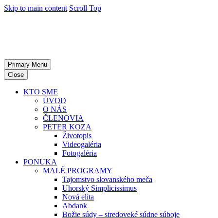
Skip to main content
Scroll Top
Primary Menu
Close
KTO SME
ÚVOD
O NÁS
ČLENOVIA
PETER KOZA
Životopis
Videogaléria
Fotogaléria
PONUKA
MALÉ PROGRAMY
Tajomstvo slovanského meča
Uhorský Simplicissimus
Nová elita
Abdank
Božie súdy – stredoveké súdne súboje