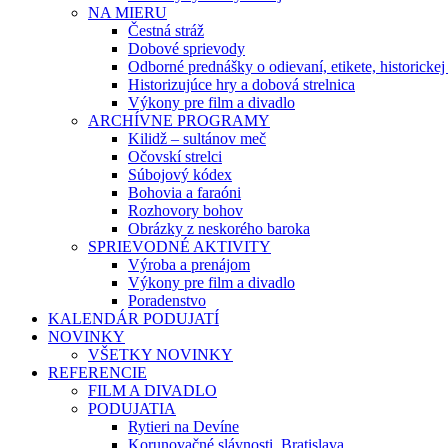
NA MIERU
Čestná stráž
Dobové sprievody
Odborné prednášky o odievaní, etikete, historicke
Historizujúce hry a dobová strelnica
Výkony pre film a divadlo
ARCHÍVNE PROGRAMY
Kilidž – sultánov meč
Očovskí strelci
Súbojový kódex
Bohovia a faraóni
Rozhovory bohov
Obrázky z neskorého baroka
SPRIEVODNÉ AKTIVITY
Výroba a prenájom
Výkony pre film a divadlo
Poradenstvo
KALENDÁR PODUJATÍ
NOVINKY
VŠETKY NOVINKY
REFERENCIE
FILM A DIVADLO
PODUJATIA
Rytieri na Devíne
Korunovačné slávnosti, Bratislava