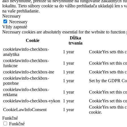
ako nevyhnutné, pretože sú nevyhnutné na fungovanie základných fun
lokalitu. Tieto súbory cookie sa do vášho prehliadača ukladajú len 
na vaše prehliadanie.
Necessary
Necessary
Vždy zapnuté
Necessary cookies are absolutely essential for the website to function
Dĺžka
Cookie
trvania
cookielawinfo-checkbox-
1 year
CookieYes sets this c
analytika
cookielawinfo-checkbox-
1 year
CookieYes set this co
funkcne
cookielawinfo-checkbox-ine
1 year
CookieYes sets this c
cookielawinfo-checkbox-
1 year
Set by the GDPR Cooki
potrebne
cookielawinfo-checkbox-
1 year
CookieYes set this co
reklama
cookielawinfo-checkbox-vykon
1 year
CookieYes set this co
CookieYes sets this c
CookieLawInfoConsent
1 year
cookie.
Funkčné
Funkčné