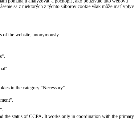
é nám pomáhajú analyzovať a pochopiť, ako používate túto webovú
hlásenie sa z niektorých z týchto súborov cookie však môže mať vplyv
res of the website, anonymously.
s".
nal".
okies in the category "Necessary".
ement".
".
and the status of CCPA. It works only in coordination with the primary