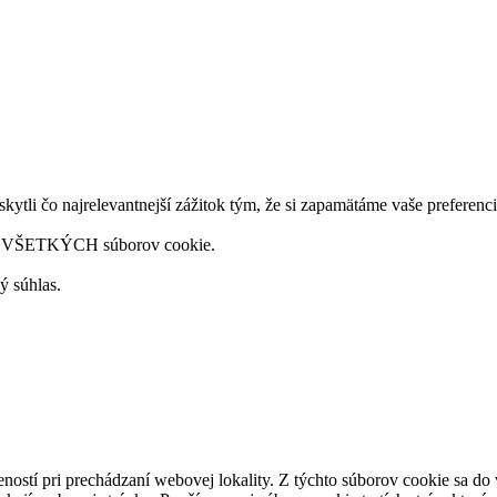
tli čo najrelevantnejší zážitok tým, že si zapamätáme vaše preferenc
aním VŠETKÝCH súborov cookie.
ý súhlas.
ností pri prechádzaní webovej lokality. Z týchto súborov cookie sa do