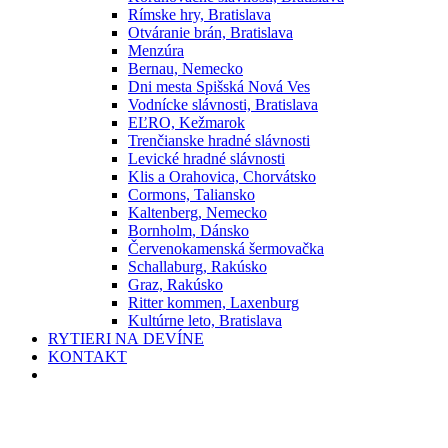
Rímske hry, Bratislava
Otváranie brán, Bratislava
Menzúra
Bernau, Nemecko
Dni mesta Spišská Nová Ves
Vodnícke slávnosti, Bratislava
EĽRO, Kežmarok
Trenčianske hradné slávnosti
Levické hradné slávnosti
Klis a Orahovica, Chorvátsko
Cormons, Taliansko
Kaltenberg, Nemecko
Bornholm, Dánsko
Červenokamenská šermovačka
Schallaburg, Rakúsko
Graz, Rakúsko
Ritter kommen, Laxenburg
Kultúrne leto, Bratislava
RYTIERI NA DEVÍNE
KONTAKT