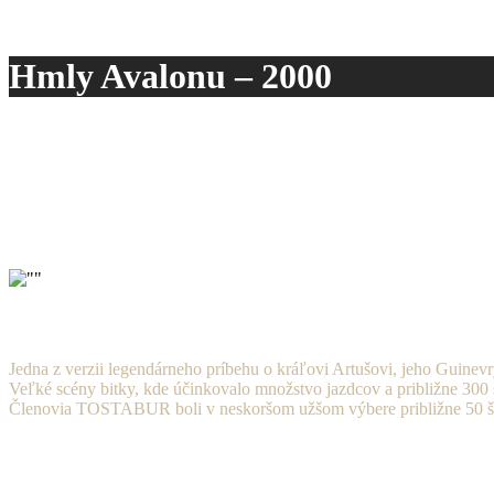
Hmly Avalonu – 2000
Jedna z verzii legendárneho príbehu o kráľovi Artušovi, jeho Guinevry
Veľké scény bitky, kde účinkovalo množstvo jazdcov a približne 300
Členovia TOSTABUR boli v neskoršom užšom výbere približne 50 šerm