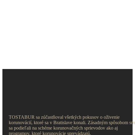
TOSTABUR sa zúčastňoval všetkých pokusov o oživenie
korunovácií, ktoré sa v Bratislave konali. Zásadným spôsobom sm
sa podieľali na schéme korunovačných sprievodov ako aj
programov, ktoré korunovácie sprevádzajú.