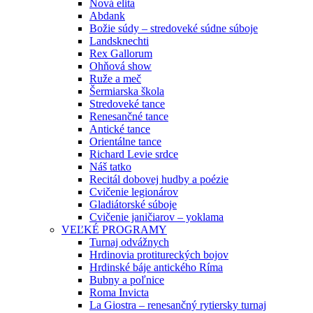
Nová elita
Abdank
Božie súdy – stredoveké súdne súboje
Landsknechti
Rex Gallorum
Ohňová show
Ruže a meč
Šermiarska škola
Stredoveké tance
Renesančné tance
Antické tance
Orientálne tance
Richard Levie srdce
Náš tatko
Recitál dobovej hudby a poézie
Cvičenie legionárov
Gladiátorské súboje
Cvičenie janičiarov – yoklama
VEĽKÉ PROGRAMY
Turnaj odvážnych
Hrdinovia protitureckých bojov
Hrdinské báje antického Ríma
Bubny a poľnice
Roma Invicta
La Giostra – renesančný rytiersky turnaj