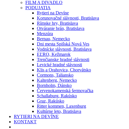
FILM A DIVADLO
PODUJATIA
Rytieri na Devíne
Korunovačné slávnosti, Bratislava
Rímske hry, Bratislava
Otváranie brán, Bratislava
Menzúra
Bernau, Nemecko
Dni mesta Spišská Nová Ves
Vodnícke slávnosti, Bratislava
EĽRO, Kežmarok
Trenčianske hradné slávnosti
Levické hradné slávnosti
Klis a Orahovica, Chorvátsko
Cormons, Taliansko
Kaltenberg, Nemecko
Bornholm, Dánsko
Červenokamenská šermovačka
Schallaburg, Rakúsko
Graz, Rakúsko
Ritter kommen, Laxenburg
Kultúrne leto, Bratislava
RYTIERI NA DEVÍNE
KONTAKT