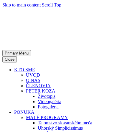
Skip to main content
Scroll Top
Primary Menu
Close
KTO SME
ÚVOD
O NÁS
ČLENOVIA
PETER KOZA
Životopis
Videogaléria
Fotogaléria
PONUKA
MALÉ PROGRAMY
Tajomstvo slovanského meča
Uhorský Simplicissimus