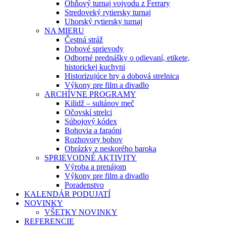
Ohňový turnaj vojvodu z Ferrary
Stredoveký rytiersky turnaj
Uhorský rytiersky turnaj
NA MIERU
Čestná stráž
Dobové sprievody
Odborné prednášky o odievaní, etikete,
historickej kuchyni
Historizujúce hry a dobová strelnica
Výkony pre film a divadlo
ARCHÍVNE PROGRAMY
Kilidž – sultánov meč
Očovskí strelci
Súbojový kódex
Bohovia a faraóni
Rozhovory bohov
Obrázky z neskorého baroka
SPRIEVODNÉ AKTIVITY
Výroba a prenájom
Výkony pre film a divadlo
Poradenstvo
KALENDÁR PODUJATÍ
NOVINKY
VŠETKY NOVINKY
REFERENCIE