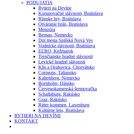
PODUJATIA
Rytieri na Devíne
Korunovačné slávnosti, Bratislava
Rímske hry, Bratislava
Otváranie brán, Bratislava
Menzúra
Bernau, Nemecko
Dni mesta Spišská Nová Ves
Vodnícke slávnosti, Bratislava
EĽRO, Kežmarok
Trenčianske hradné slávnosti
Levické hradné slávnosti
Klis a Orahovica, Chorvátsko
Cormons, Taliansko
Kaltenberg, Nemecko
Bornholm, Dánsko
Červenokamenská šermovačka
Schallaburg, Rakúsko
Graz, Rakúsko
Ritter kommen, Laxenburg
Kultúrne leto, Bratislava
RYTIERI NA DEVÍNE
KONTAKT