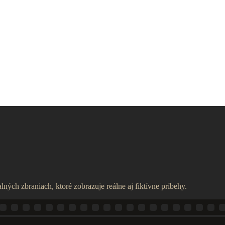
lných zbraniach, ktoré zobrazuje reálne aj fiktívne príbehy.