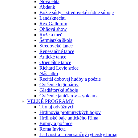
Nová elita
Abdank
Božie súdy – stredoveké súdne súboje
Landsknechti
Rex Gallorum
Ohňová show
Ruže a meč
Šermiarska škola
Stredoveké tance
Renesančné tance
Antické tance
Orientálne tance
Richard Levie srdce
Náš tatko
Recitál dobovej hudby a poézie
Cvičenie legionárov
Gladiátorské súboje
Cvičenie janičiarov – yoklama
VEĽKÉ PROGRAMY
Turnaj odvážnych
Hrdinovia protitureckých bojov
Hrdinské báje antického Ríma
Bubny a poľnice
Roma Invicta
La Giostra – renesančný rytiersky turnaj