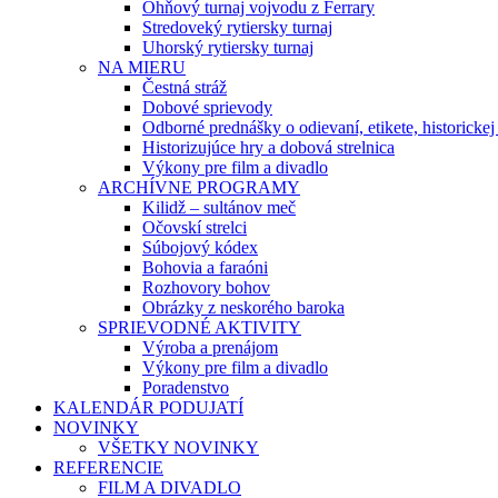
Ohňový turnaj vojvodu z Ferrary
Stredoveký rytiersky turnaj
Uhorský rytiersky turnaj
NA MIERU
Čestná stráž
Dobové sprievody
Odborné prednášky o odievaní, etikete, historicke
Historizujúce hry a dobová strelnica
Výkony pre film a divadlo
ARCHÍVNE PROGRAMY
Kilidž – sultánov meč
Očovskí strelci
Súbojový kódex
Bohovia a faraóni
Rozhovory bohov
Obrázky z neskorého baroka
SPRIEVODNÉ AKTIVITY
Výroba a prenájom
Výkony pre film a divadlo
Poradenstvo
KALENDÁR PODUJATÍ
NOVINKY
VŠETKY NOVINKY
REFERENCIE
FILM A DIVADLO