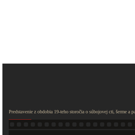
Predstavenie z obdobia 19-teho storočia o súbojovej cti, šerme a pa