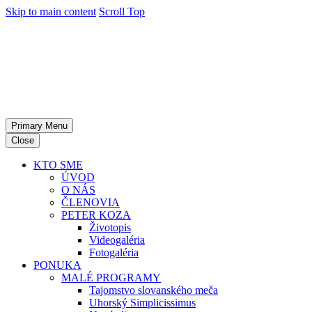
Skip to main content
Scroll Top
Primary Menu
Close
KTO SME
ÚVOD
O NÁS
ČLENOVIA
PETER KOZA
Životopis
Videogaléria
Fotogaléria
PONUKA
MALÉ PROGRAMY
Tajomstvo slovanského meča
Uhorský Simplicissimus