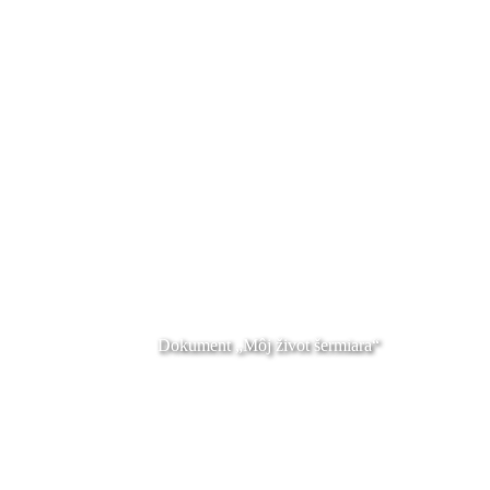
Dokument „Môj život šermiara“