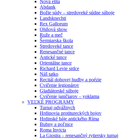
Nová elita
Abdank
Božie súdy – stredoveké súdne súboje
Landsknechti
Rex Gallorum
Ohňová show
Ruže a meč
Šermiarska škola
Stredoveké tance
Renesančné tance
Antické tance
Orientálne tance
Richard Levie srdce
Náš tatko
Recitál dobovej hudby a poézie
Cvičenie legionárov
Gladiátorské súboje
Cvičenie janičiarov – yoklama
VEĽKÉ PROGRAMY
Turnaj odvážnych
Hrdinovia protitureckých bojov
Hrdinské báje antického Ríma
Bubny a poľnice
Roma Invicta
La Giostra – renesančný rytiersky turnaj