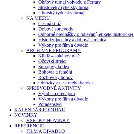
Ohňový turnaj vojvodu z Ferrary
Stredoveký rytiersky turnaj
Uhorský rytiersky turnaj
NA MIERU
Čestná stráž
Dobové sprievody
Odborné prednášky o odievaní, etikete, historicke
Historizujúce hry a dobová strelnica
Výkony pre film a divadlo
ARCHÍVNE PROGRAMY
Kilidž – sultánov meč
Očovskí strelci
Súbojový kódex
Bohovia a faraóni
Rozhovory bohov
Obrázky z neskorého baroka
SPRIEVODNÉ AKTIVITY
Výroba a prenájom
Výkony pre film a divadlo
Poradenstvo
KALENDÁR PODUJATÍ
NOVINKY
VŠETKY NOVINKY
REFERENCIE
FILM A DIVADLO