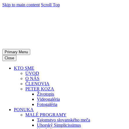
Skip to main content
Scroll Top
Primary Menu
Close
KTO SME
ÚVOD
O NÁS
ČLENOVIA
PETER KOZA
Životopis
Videogaléria
Fotogaléria
PONUKA
MALÉ PROGRAMY
Tajomstvo slovanského meča
Uhorský Simplicissimus