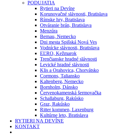
PODUJATIA
Rytieri na Devíne
Korunovačné slávnosti, Bratislava
Rímske hry, Bratislava
Otváranie brán, Bratislava
Menzúra
Bernau, Nemecko
Dni mesta Spišská Nová Ves
Vodnícke slávnosti, Bratislava
EĽRO, Kežmarok
Trenčianske hradné slávnosti
Levické hradné slávnosti
Klis a Orahovica, Chorvátsko
Cormons, Taliansko
Kaltenberg, Nemecko
Bornholm, Dánsko
Červenokamenská šermovačka
Schallaburg, Rakúsko
Graz, Rakúsko
Ritter kommen, Laxenburg
Kultúrne leto, Bratislava
RYTIERI NA DEVÍNE
KONTAKT