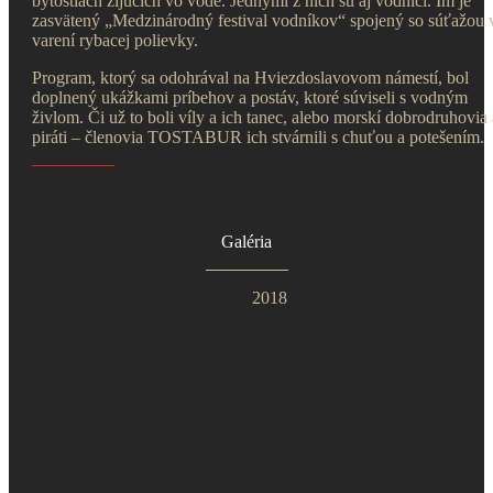
bytostiach žijúcich vo vode. Jednými z nich sú aj vodníci. Im je
zasvätený „Medzinárodný festival vodníkov“ spojený so súťažou 
varení rybacej polievky.
Program, ktorý sa odohrával na Hviezdoslavovom námestí, bol
doplnený ukážkami príbehov a postáv, ktoré súviseli s vodným
živlom. Či už to boli víly a ich tanec, alebo morskí dobrodruhovia 
piráti – členovia TOSTABUR ich stvárnili s chuťou a potešením.
Galéria
2018