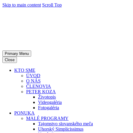
Skip to main content
Scroll Top
Primary Menu
Close
KTO SME
ÚVOD
O NÁS
ČLENOVIA
PETER KOZA
Životopis
Videogaléria
Fotogaléria
PONUKA
MALÉ PROGRAMY
Tajomstvo slovanského meča
Uhorský Simplicissimus