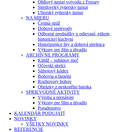
Ohňový turnaj vojvodu z Ferrary
Stredoveký rytiersky turnaj
Uhorský rytiersky turnaj
NA MIERU
Čestná stráž
Dobové sprievody
Odborné prednášky o odievaní, etikete,
historickej kuchyni
Historizujúce hry a dobová strelnica
Výkony pre film a divadlo
ARCHÍVNE PROGRAMY
Kilidž – sultánov meč
Očovskí strelci
Súbojový kódex
Bohovia a faraóni
Rozhovory bohov
Obrázky z neskorého baroka
SPRIEVODNÉ AKTIVITY
Výroba a prenájom
Výkony pre film a divadlo
Poradenstvo
KALENDÁR PODUJATÍ
NOVINKY
VŠETKY NOVINKY
REFERENCIE