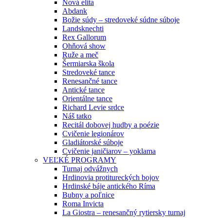
Nová elita
Abdank
Božie súdy – stredoveké súdne súboje
Landsknechti
Rex Gallorum
Ohňová show
Ruže a meč
Šermiarska škola
Stredoveké tance
Renesančné tance
Antické tance
Orientálne tance
Richard Levie srdce
Náš tatko
Recitál dobovej hudby a poézie
Cvičenie legionárov
Gladiátorské súboje
Cvičenie janičiarov – yoklama
VEĽKÉ PROGRAMY
Turnaj odvážnych
Hrdinovia protitureckých bojov
Hrdinské báje antického Ríma
Bubny a poľnice
Roma Invicta
La Giostra – renesančný rytiersky turnaj