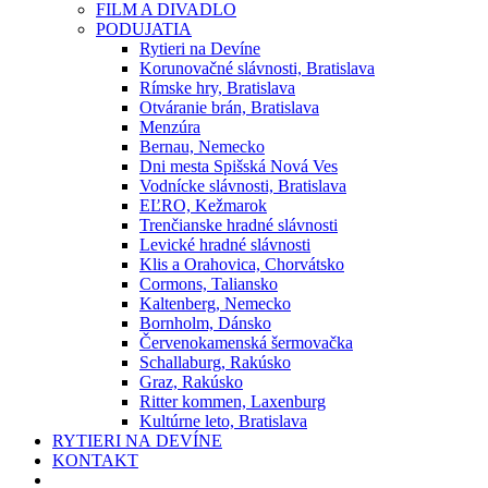
FILM A DIVADLO
PODUJATIA
Rytieri na Devíne
Korunovačné slávnosti, Bratislava
Rímske hry, Bratislava
Otváranie brán, Bratislava
Menzúra
Bernau, Nemecko
Dni mesta Spišská Nová Ves
Vodnícke slávnosti, Bratislava
EĽRO, Kežmarok
Trenčianske hradné slávnosti
Levické hradné slávnosti
Klis a Orahovica, Chorvátsko
Cormons, Taliansko
Kaltenberg, Nemecko
Bornholm, Dánsko
Červenokamenská šermovačka
Schallaburg, Rakúsko
Graz, Rakúsko
Ritter kommen, Laxenburg
Kultúrne leto, Bratislava
RYTIERI NA DEVÍNE
KONTAKT