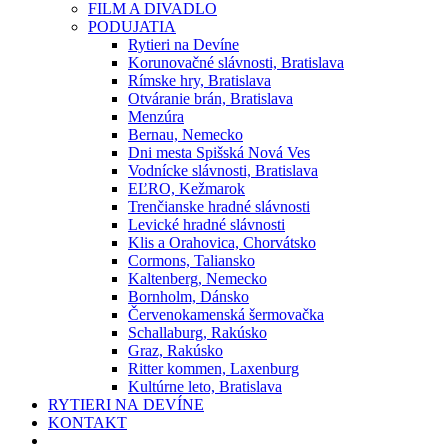
FILM A DIVADLO
PODUJATIA
Rytieri na Devíne
Korunovačné slávnosti, Bratislava
Rímske hry, Bratislava
Otváranie brán, Bratislava
Menzúra
Bernau, Nemecko
Dni mesta Spišská Nová Ves
Vodnícke slávnosti, Bratislava
EĽRO, Kežmarok
Trenčianske hradné slávnosti
Levické hradné slávnosti
Klis a Orahovica, Chorvátsko
Cormons, Taliansko
Kaltenberg, Nemecko
Bornholm, Dánsko
Červenokamenská šermovačka
Schallaburg, Rakúsko
Graz, Rakúsko
Ritter kommen, Laxenburg
Kultúrne leto, Bratislava
RYTIERI NA DEVÍNE
KONTAKT