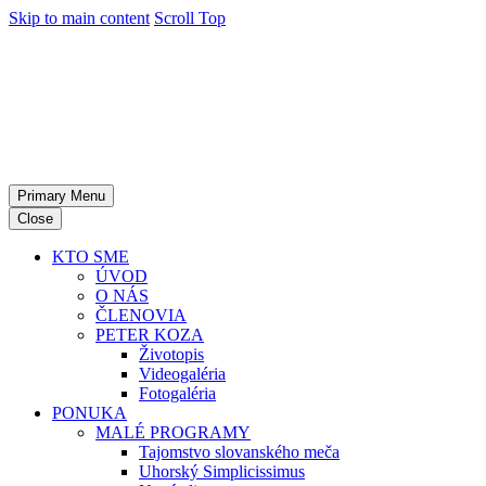
Skip to main content
Scroll Top
Primary Menu
Close
KTO SME
ÚVOD
O NÁS
ČLENOVIA
PETER KOZA
Životopis
Videogaléria
Fotogaléria
PONUKA
MALÉ PROGRAMY
Tajomstvo slovanského meča
Uhorský Simplicissimus