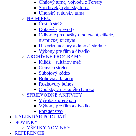
Ohňový turnaj vojvodu z Ferrary
Stredoveký rytiersky turnaj
Uhorský rytiersky turnaj
NA MIERU
Čestná stráž
Dobové sprievody
Odborné prednášky o odievaní, etikete,
historickej kuchyni
Historizujúce hry a dobová strelnica
Výkony pre film a divadlo
ARCHÍVNE PROGRAMY
Kilidž – sultánov meč
Očovskí strelci
Súbojový kódex
Bohovia a faraóni
Rozhovory bohov
Obrázky z neskorého baroka
SPRIEVODNÉ AKTIVITY
Výroba a prenájom
Výkony pre film a divadlo
Poradenstvo
KALENDÁR PODUJATÍ
NOVINKY
VŠETKY NOVINKY
REFERENCIE