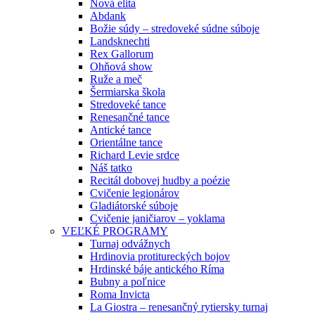
Nová elita
Abdank
Božie súdy – stredoveké súdne súboje
Landsknechti
Rex Gallorum
Ohňová show
Ruže a meč
Šermiarska škola
Stredoveké tance
Renesančné tance
Antické tance
Orientálne tance
Richard Levie srdce
Náš tatko
Recitál dobovej hudby a poézie
Cvičenie legionárov
Gladiátorské súboje
Cvičenie janičiarov – yoklama
VEĽKÉ PROGRAMY
Turnaj odvážnych
Hrdinovia protitureckých bojov
Hrdinské báje antického Ríma
Bubny a poľnice
Roma Invicta
La Giostra – renesančný rytiersky turnaj